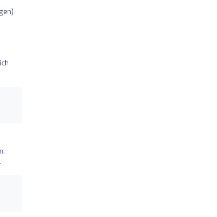
gen)
ich
n.
.