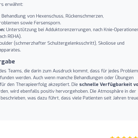
rs erwähnt:
:
Behandlung von Hexenschuss, Rückenschmerzen,
problemen sowie Fersensporn.
on:
Unterstützung bei Adduktorenzerrungen, nach Knie-Operatione
nach REHA).
ulder (schmerzhafter Schultergelenksschritt), Skoliose und
pparates.
rgabe
des Teams, die darin zum Ausdruck kommt, dass für jedes Problem
f gefunden werden. Auch wenn manche Behandlungen oder Übungen
 für den Therapieerfolg akzeptiert. Die
schnelle Verfügbarkeit v
den, wird ebenfalls positiv hervorgehoben. Die Atmosphäre in der
eschrieben, was dazu führt, dass viele Patienten seit Jahren treu