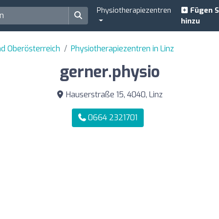
Physiotherapiezentren
Fügen S
hinzu
nd Oberösterreich
Physiotherapiezentren in Linz
gerner.physio
Hauserstraße 15, 4040, Linz
0664 2321701