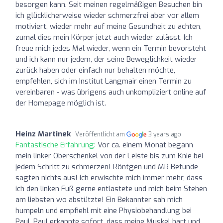
besorgen kann. Seit meinen regelmäßigen Besuchen bin
ich glücklicherweise wieder schmerzfrei aber vor allem
motiviert, wieder mehr auf meine Gesundheit zu achten,
zumal dies mein Körper jetzt auch wieder zulässt. Ich
freue mich jedes Mal wieder, wenn ein Termin bevorsteht
und ich kann nur jedem, der seine Beweglichkeit wieder
zurück haben oder einfach nur behalten möchte,
empfehlen, sich im Institut Langmair einen Termin zu
vereinbaren - was übrigens auch unkompliziert online auf
der Homepage möglich ist.
Heinz Martinek
Veröffentlicht am
3 years ago
Fantastische Erfahrung:
Vor ca. einem Monat begann
mein linker Oberschenkel von der Leiste bis zum Knie bei
jedem Schritt zu schmerzen! Röntgen und MR Befunde
sagten nichts aus! Ich erwischte mich immer mehr, dass
ich den linken Fuß gerne entlastete und mich beim Stehen
am liebsten wo abstützte! Ein Bekannter sah mich
humpeln und empfiehl mit eine Physiobehandlung bei
Paul. Paul erkannte sofort, dass meine Muskel hart und