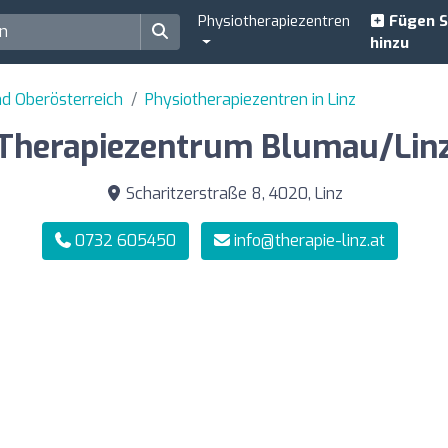
Physiotherapiezentren
Fügen S
hinzu
nd Oberösterreich
Physiotherapiezentren in Linz
Therapiezentrum Blumau/Lin
Scharitzerstraße 8, 4020, Linz
0732 605450
info@therapie-linz.at