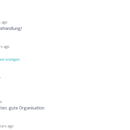
s ago
 Behandlung!
rs ago
text anzeigen
o
go
en, gute Organisation
ears ago