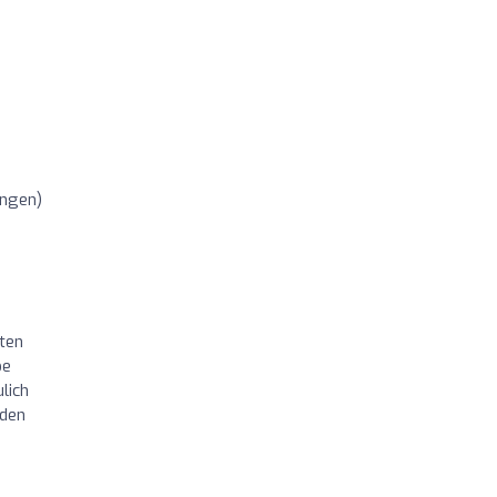
ngen)
ten
be
lich
 den